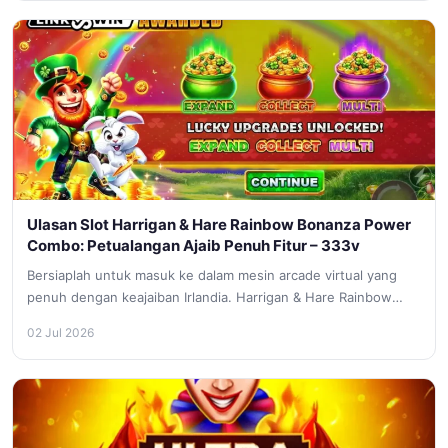
Ulasan Slot Harrigan & Hare Rainbow Bonanza Power
Combo: Petualangan Ajaib Penuh Fitur – 333v
Bersiaplah untuk masuk ke dalam mesin arcade virtual yang
penuh dengan keajaiban Irlandia. Harrigan & Hare Rainbow
Bonanza Power Combo...
02 Jul 2026