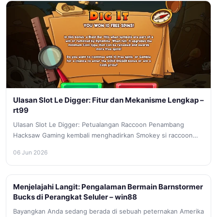
Ulasan Slot Le Digger: Fitur dan Mekanisme Lengkap –
rt99
Ulasan Slot Le Digger: Petualangan Raccoon Penambang
Hacksaw Gaming kembali menghadirkan Smokey si raccoon
dalam petualangan baru. Le Digger membawa...
06 Jun 2026
Menjelajahi Langit: Pengalaman Bermain Barnstormer
Bucks di Perangkat Seluler – win88
Bayangkan Anda sedang berada di sebuah peternakan Amerika