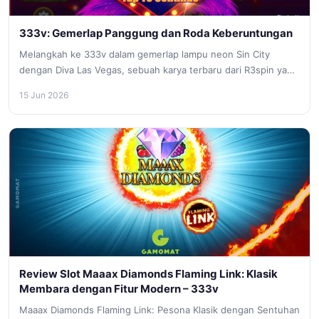
333v: Gemerlap Panggung dan Roda Keberuntungan
Melangkah ke 333v dalam gemerlap lampu neon Sin City
dengan Diva Las Vegas, sebuah karya terbaru dari R3spin yang
membawa...
15 Jun 2026
Review Slot Maaax Diamonds Flaming Link: Klasik
Membara dengan Fitur Modern – 333v
Maaax Diamonds Flaming Link: Pesona Klasik dengan Sentuhan