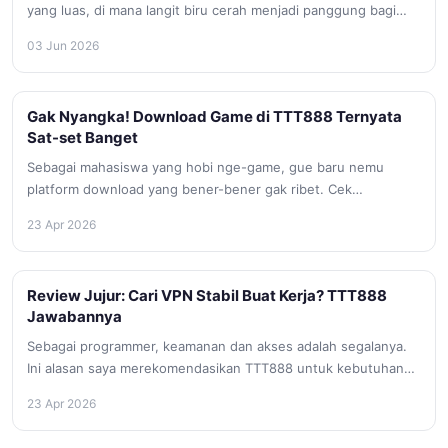
yang luas, di mana langit biru cerah menjadi panggung bagi
aksi penerbangan...
03 Jun 2026
Gak Nyangka! Download Game di TTT888 Ternyata
Sat-set Banget
Sebagai mahasiswa yang hobi nge-game, gue baru nemu
platform download yang bener-bener gak ribet. Cek
pengalaman gue pake TTT888 di...
23 Apr 2026
Review Jujur: Cari VPN Stabil Buat Kerja? TTT888
Jawabannya
Sebagai programmer, keamanan dan akses adalah segalanya.
Ini alasan saya merekomendasikan TTT888 untuk kebutuhan
tool VPN profesional Anda.
23 Apr 2026