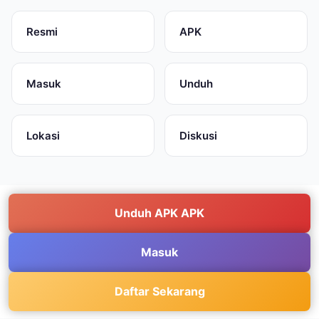
Resmi
APK
Masuk
Unduh
Lokasi
Diskusi
Unduh APK APK
Masuk
Daftar Sekarang